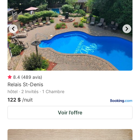
to
to
get
get
the
the
keyboard
keyboard
shortcuts
shortcuts
for
for
changing
changing
dates.
dates.
8.4
(
489
avis
)
Relais St-Denis
hôtel · 2 Invités · 1 Chambre
122 $
/nuit
Voir l’offre