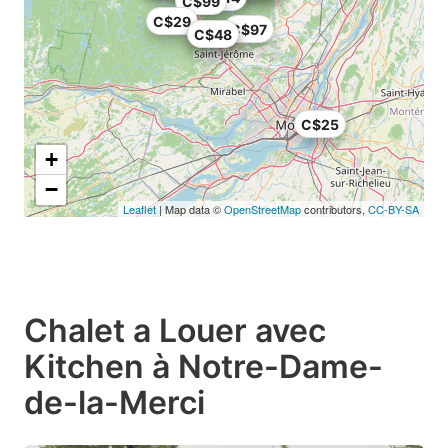
C$99
C$29
C$97
C$32
C$48
C$25
+
−
Leaflet
| Map data ©
OpenStreetMap
contributors,
CC-BY-SA
Chalet a Louer avec
Kitchen à Notre-Dame-
de-la-Merci