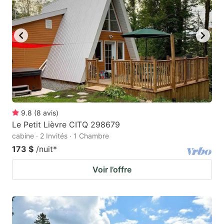
9.8
(
8
avis
)
Le Petit Lièvre CITQ 298679
cabine · 2 Invités · 1 Chambre
173 $
/nuit
*
Voir l’offre