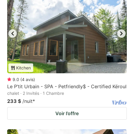
Kitchen
9.0
(
4
avis
)
Le P’tit Urbain - SPA - Petfriendly$ - Certified Kéroul
chalet · 2 Invités · 1 Chambre
233 $
/nuit
*
Voir l’offre