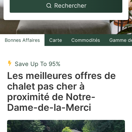
Rechercher
forward
backward
to
to
interact
interact
with
with
Bonnes Affaires
Carte
Commodités
Gamme de
the
the
calendar
calendar
and
and
Save Up To 95%
select
select
Les meilleures offres de
a
a
chalet pas cher à
date.
date.
proximité de Notre-
Press
Press
the
the
Dame-de-la-Merci
question
question
mark
mark
key
key