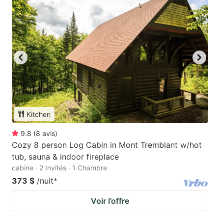
Kitchen
9.8
(
8
avis
)
Cozy 8 person Log Cabin in Mont Tremblant w/hot
tub, sauna & indoor fireplace
cabine · 2 Invités · 1 Chambre
373 $
/nuit
*
Voir l’offre