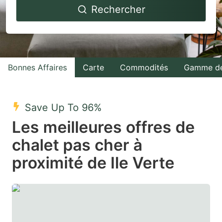
Rechercher
forward
backward
to
to
interact
interact
with
with
Bonnes Affaires
Carte
Commodités
Gamme de
the
the
calendar
calendar
and
and
Save Up To 96%
select
select
Les meilleures offres de
a
a
chalet pas cher à
date.
date.
proximité de Ile Verte
Press
Press
the
the
question
question
mark
mark
key
key