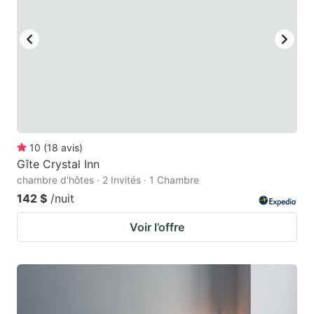
to
to
get
get
the
the
keyboard
keyboard
shortcuts
shortcuts
for
for
changing
changing
10
(
18
avis
)
dates.
dates.
Gîte Crystal Inn
chambre d'hôtes · 2 Invités · 1 Chambre
142 $
/nuit
Voir l’offre