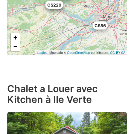
C$225
C$229
C$86
+
−
Leaflet
| Map data ©
OpenStreetMap
contributors,
CC-BY-SA
Chalet a Louer avec
Kitchen à Ile Verte