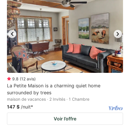
mark
mark
key
key
to
to
get
get
the
the
keyboard
keyboard
shortcuts
shortcuts
for
for
changing
changing
9.8
(
12
avis
)
dates.
dates.
La Petite Maison is a charming quiet home
surrounded by trees
maison de vacances · 2 Invités · 1 Chambre
147 $
/nuit
*
Voir l’offre