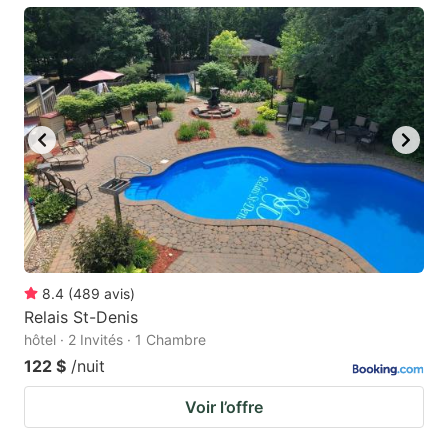
8.4
(
489
avis
)
Relais St-Denis
hôtel · 2 Invités · 1 Chambre
122 $
/nuit
Voir l’offre