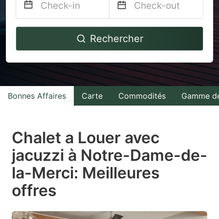
Navigate
Navigate
Rechercher
forward
backward
to
to
interact
interact
with
with
Bonnes Affaires
Carte
Commodités
Gamme de
the
the
calendar
calendar
and
and
Chalet a Louer avec
select
select
jacuzzi à Notre-Dame-de-
a
a
la-Merci: Meilleures
date.
date.
Press
Press
offres
the
the
question
question