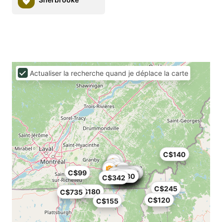
Actualiser la recherche quand je déplace la carte
C$140
C$99
C$225
C$235
C$225
C$155
C$91
C$110
C$120
C$129
C$202
C$78
C$44
C$65
C$80
C$80
C$80
C$80
C$342
C$245
C$180
C$735
C$120
C$155