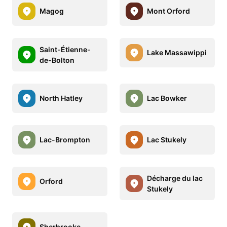
Magog
Mont Orford
Saint-Étienne-
Lake Massawippi
de-Bolton
North Hatley
Lac Bowker
Lac-Brompton
Lac Stukely
Décharge du lac
Orford
Stukely
Sherbrooke