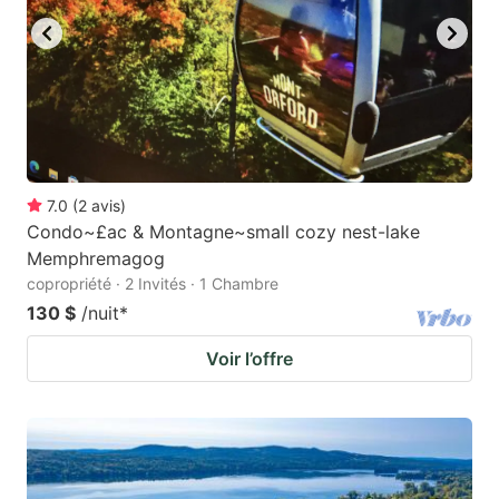
7.0
(
2
avis
)
Condo~£ac & Montagne~small cozy nest-lake
Memphremagog
copropriété · 2 Invités · 1 Chambre
130 $
/nuit
*
Voir l’offre