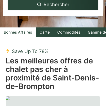
Rechercher
forward
backward
to
to
interact
interact
with
with
Bonnes Affaires
Carte
Commodités
Gamme de
the
the
calendar
calendar
and
and
Save Up To 78%
select
select
Les meilleures offres de
a
a
chalet pas cher à
date.
date.
proximité de Saint-Denis-
Press
Press
the
the
de-Brompton
question
question
mark
mark
key
key