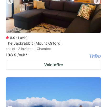
8.0
(
1
avis
)
The Jackrabbit (Mount Orford)
chalet · 2 Invités · 1 Chambre
138 $
/nuit
*
Voir l’offre