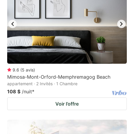
9.6
(
5
avis
)
Mimosa-Mont-Orford-Memphremagog Beach
appartement · 2 Invités · 1 Chambre
108 $
/nuit
*
Voir l’offre