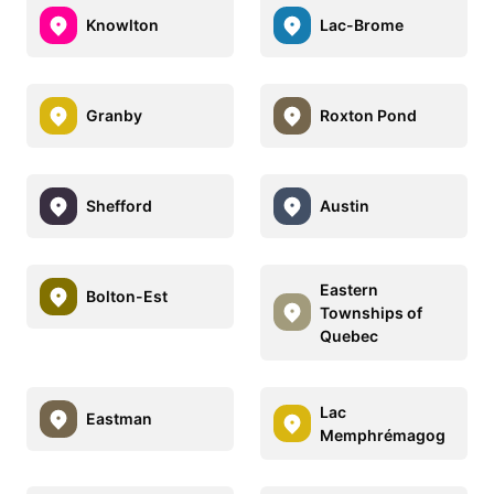
Knowlton
Lac-Brome
Granby
Roxton Pond
Shefford
Austin
Eastern
Bolton-Est
Townships of
Quebec
Lac
Eastman
Memphrémagog