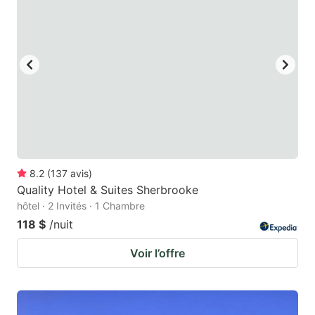
to
to
get
get
the
the
keyboard
keyboard
shortcuts
shortcuts
for
for
changing
changing
dates.
dates.
8.2
(
137
avis
)
Quality Hotel & Suites Sherbrooke
hôtel · 2 Invités · 1 Chambre
118 $
/nuit
Voir l’offre