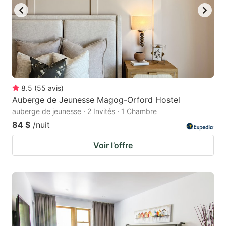
get
get
the
the
keyboard
keyboard
shortcuts
shortcuts
for
for
changing
changing
8.5
(
55
avis
)
dates.
dates.
Auberge de Jeunesse Magog-Orford Hostel
auberge de jeunesse · 2 Invités · 1 Chambre
84 $
/nuit
Voir l’offre