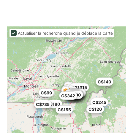
Actualiser la recherche quand je déplace la carte
C$140
C$1315
C$99
C$225
C$235
C$225
C$155
C$91
C$110
C$120
C$129
C$202
C$78
C$44
C$65
C$80
C$80
C$80
C$80
C$342
C$245
C$180
C$735
C$120
C$155