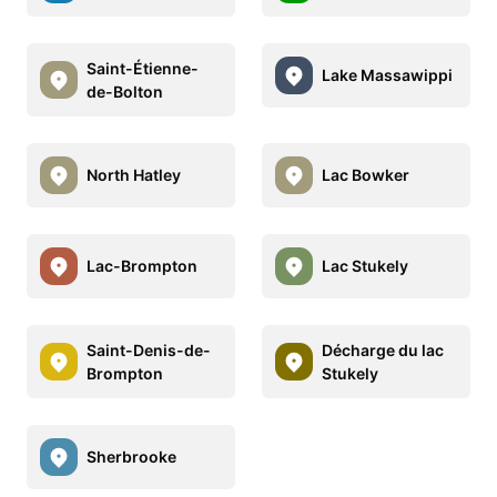
Saint-Étienne-
Lake Massawippi
de-Bolton
North Hatley
Lac Bowker
Lac-Brompton
Lac Stukely
Saint-Denis-de-
Décharge du lac
Brompton
Stukely
Sherbrooke