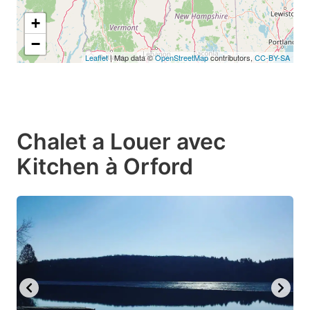
+
−
Leaflet
| Map data ©
OpenStreetMap
contributors,
CC-BY-SA
Chalet a Louer avec
Kitchen à Orford