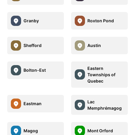
Granby
Roxton Pond
Shefford
Austin
Eastern
Bolton-Est
Townships of
Quebec
Lac
Eastman
Memphrémagog
Magog
Mont Orford