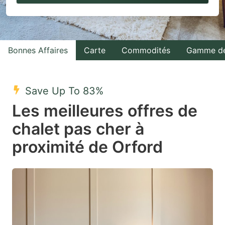
to
to
interact
interact
with
with
Bonnes Affaires
Carte
Commodités
Gamme de
the
the
calendar
calendar
and
and
Save Up To 83%
select
select
Les meilleures offres de
a
a
chalet pas cher à
date.
date.
proximité de Orford
Press
Press
the
the
question
question
mark
mark
key
key
to
to