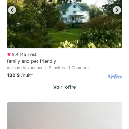
9.4
(
45
avis
)
family and pet friendly
maison de vacances · 2 Invités · 1 Chambre
130 $
/nuit
*
Voir l’offre