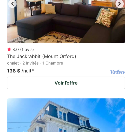
8.0
(
1
avis
)
The Jackrabbit (Mount Orford)
chalet · 2 Invités · 1 Chambre
138 $
/nuit
*
Voir l’offre