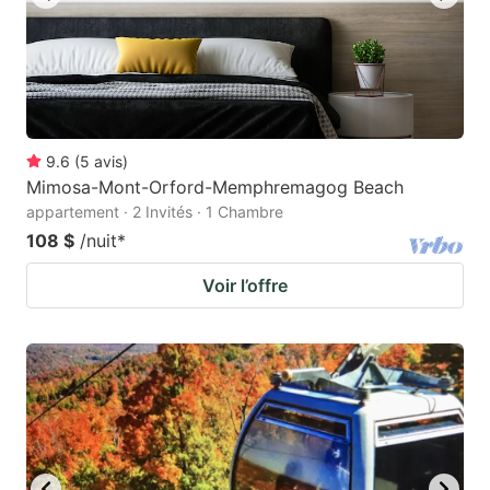
9.6
(
5
avis
)
Mimosa-Mont-Orford-Memphremagog Beach
appartement · 2 Invités · 1 Chambre
108 $
/nuit
*
Voir l’offre