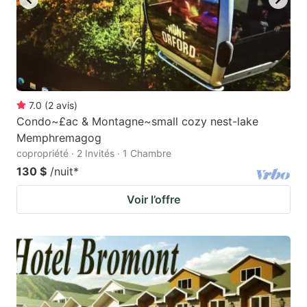
7.0
(
2
avis
)
Condo~£ac & Montagne~small cozy nest-lake
Memphremagog
copropriété · 2 Invités · 1 Chambre
130 $
/nuit
*
Voir l’offre