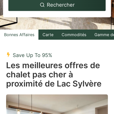
Rechercher
forward
backward
to
to
interact
interact
with
with
Bonnes Affaires
Carte
Commodités
Gamme de
the
the
calendar
calendar
and
and
Save Up To 95%
select
select
Les meilleures offres de
a
a
chalet pas cher à
date.
date.
proximité de Lac Sylvère
Press
Press
the
the
question
question
mark
mark
key
key