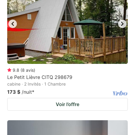
9.8
(
8
avis
)
Le Petit Lièvre CITQ 298679
cabine · 2 Invités · 1 Chambre
173 $
/nuit
*
Voir l’offre