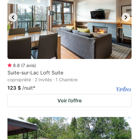
to
to
get
get
the
the
keyboard
keyboard
shortcuts
shortcuts
for
for
changing
changing
8.8
(
7
avis
)
dates.
dates.
Suite-sur-Lac Loft Suite
copropriété · 2 Invités · 1 Chambre
123 $
/nuit
*
Voir l’offre