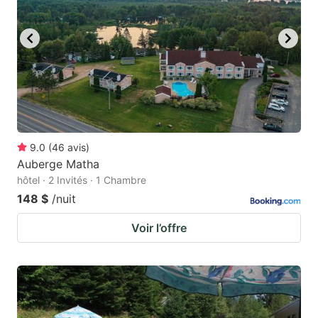
9.0
(
46
avis
)
Auberge Matha
hôtel · 2 Invités · 1 Chambre
148 $
/nuit
Voir l’offre