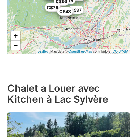
C$114
C$99
C$29
C$97
C$32
C$48
+
−
Leaflet
| Map data ©
OpenStreetMap
contributors,
CC-BY-SA
Chalet a Louer avec
Kitchen à Lac Sylvère