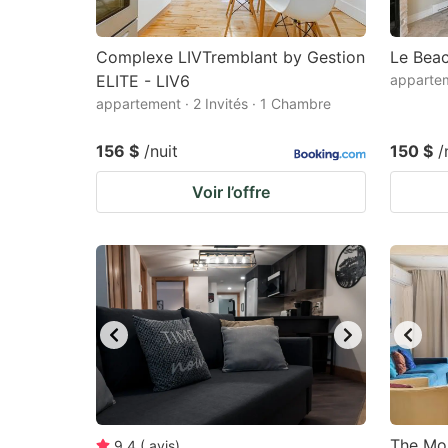
Complexe LIVTremblant by Gestion
Le Beac
ELITE - LIV6
appartem
appartement · 2 Invités · 1 Chambre
156 $
/nuit
150 $
/
Voir l’offre
The Mo
9.4
(
avis
)