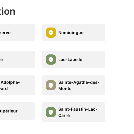
tion
nerve
Nominingue
le
Lac-Labelle
-Adolphe-
Sainte-Agathe-des-
ward
Monts
Saint-Faustin–Lac-
upérieur
Carré