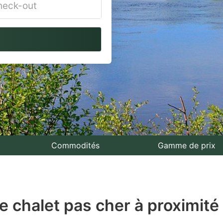
vigate
ackward
teract
th
e
lendar
nd
lect
Commodités
Gamme de prix
te.
ess
de chalet pas cher à proximit
e
estion