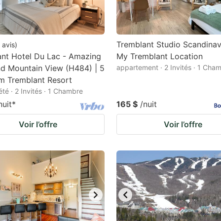
Tremblant Studio Scandina
avis
)
nt Hotel Du Lac - Amazing
My Tremblant Location
d Mountain View (H484) | 5
appartement · 2 Invités · 1 Cha
m Tremblant Resort
été · 2 Invités · 1 Chambre
nuit
*
165 $
/nuit
Voir l’offre
Voir l’offre