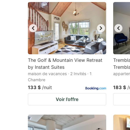
mark
m
key
k
to
to
get
ge
the
th
keyboard
k
shortcuts
sh
The Golf & Mountain View Retreat
Trembla
by Instant Suites
for
Trembla
fo
maison de vacances · 2 Invités · 1
appartem
changing
c
Chambre
dates.
da
133 $
/nuit
183 $
/
Voir l’offre