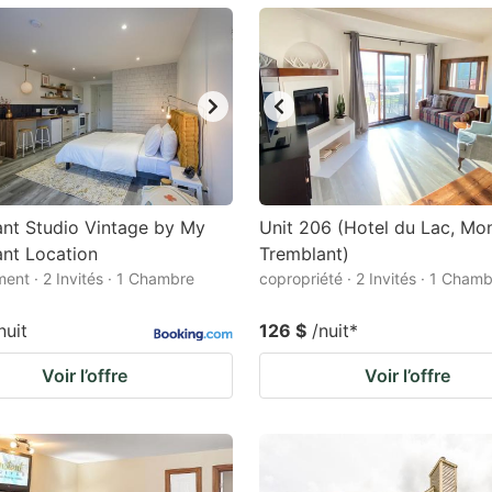
ark
ey
t
e
eyboard
ortcuts
nt Studio Vintage by My
Unit 206 (Hotel du Lac, Mo
nt Location
r
Tremblant)
ent · 2 Invités · 1 Chambre
copropriété · 2 Invités · 1 Cham
hanging
tes.
nuit
126 $
/nuit
*
Voir l’offre
Voir l’offre