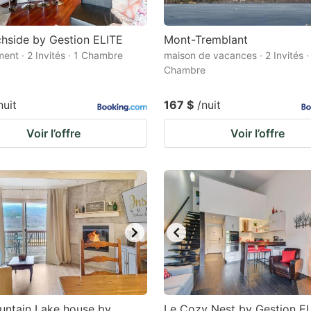
hside by Gestion ELITE
Mont-Tremblant
ent · 2 Invités · 1 Chambre
maison de vacances · 2 Invités ·
Chambre
nuit
167 $
/nuit
Voir l’offre
Voir l’offre
untain Lake house by
Le Cozy Nest by Gestion E