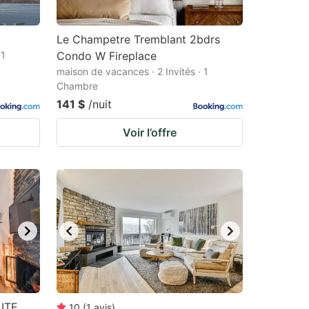
Le Champetre Tremblant 2bdrs
 1
Condo W Fireplace
maison de vacances · 2 Invités · 1
Chambre
141 $
/nuit
Voir l’offre
LITE
10
(
1
avis
)