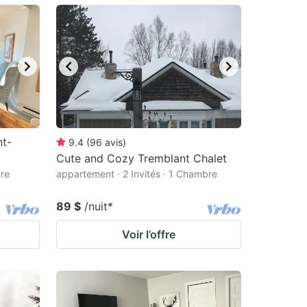
nt-
9.4
(
96
avis
)
Cute and Cozy Tremblant Chalet
bre
appartement · 2 Invités · 1 Chambre
89 $
/nuit
*
Voir l’offre