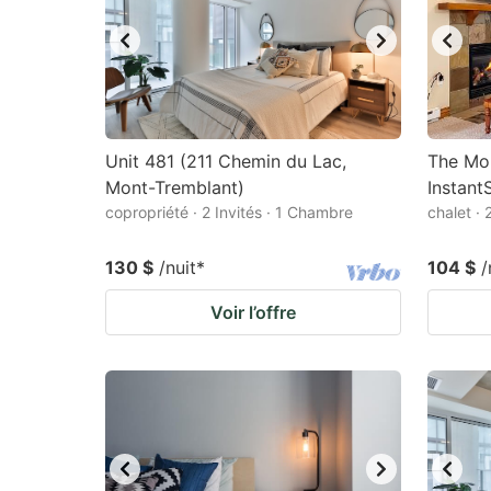
Unit 481 (211 Chemin du Lac,
The Mo
Mont-Tremblant)
Instant
copropriété · 2 Invités · 1 Chambre
chalet · 
130 $
/nuit
*
104 $
/
Voir l’offre