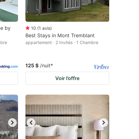
ve by
10
(
1
avis
)
Best Stays in Mont Tremblant
mbre
appartement · 2 Invités · 1 Chambre
125 $
/nuit
*
Voir l’offre