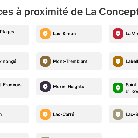
ces à proximité de La Concep
Plages
Lac-Simon
La Mi
kinongé
Mont-Tremblant
Label
t-François-
Saint
Morin-Heights
d'Ho
n
Lac-Carré
Lac-S