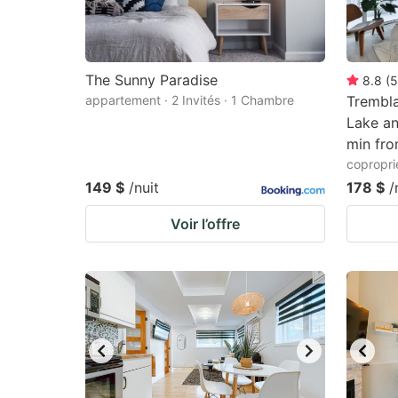
The Sunny Paradise
8.8
(
5
appartement · 2 Invités · 1 Chambre
Trembla
Lake an
min fro
copropri
149 $
/nuit
178 $
/
Voir l’offre