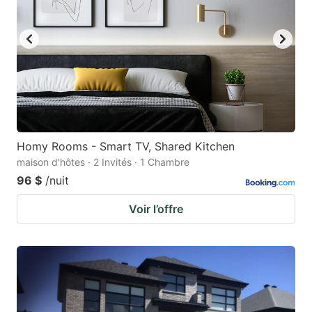
to
to
get
get
the
the
keyboard
keyboard
shortcuts
shortcuts
for
for
changing
changing
Homy Rooms - Smart TV, Shared Kitchen
dates.
dates.
maison d'hôtes · 2 Invités · 1 Chambre
96 $
/nuit
Voir l’offre