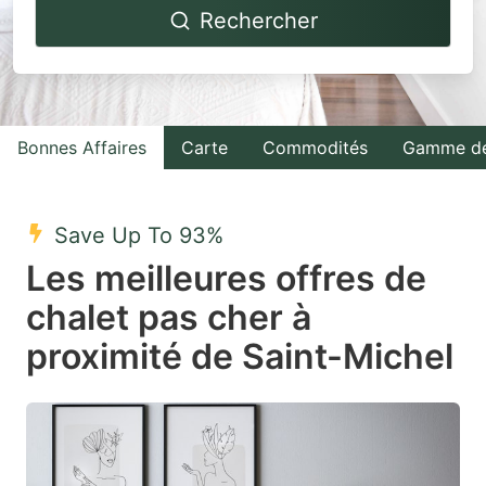
Rechercher
forward
backward
to
to
interact
interact
with
with
Bonnes Affaires
Carte
Commodités
Gamme de
the
the
calendar
calendar
and
and
Save Up To 93%
select
select
Les meilleures offres de
a
a
chalet pas cher à
date.
date.
proximité de Saint-Michel
Press
Press
the
the
question
question
mark
mark
key
key