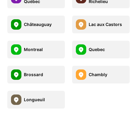
Québec
Richelieu
Châteauguay
Lac aux Castors
Montreal
Quebec
Brossard
Chambly
Longueuil