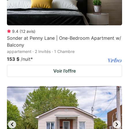
9.4
(
12
avis
)
Sonder at Penny Lane | One-Bedroom Apartment w/
Balcony
appartement · 2 Invités · 1 Chambre
153 $
/nuit
*
Voir l’offre