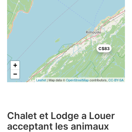
C$83
+
−
Leaflet
| Map data ©
OpenStreetMap
contributors,
CC-BY-SA
Chalet et Lodge a Louer
acceptant les animaux