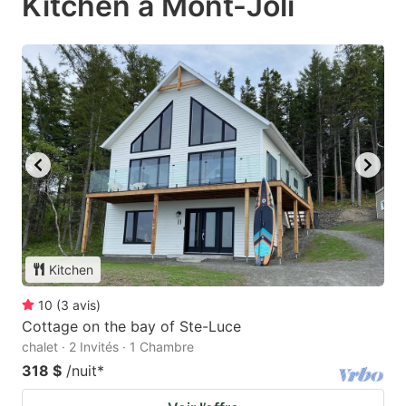
Kitchen à Mont-Joli
Kitchen
10
(
3
avis
)
Cottage on the bay of Ste-Luce
chalet · 2 Invités · 1 Chambre
318 $
/nuit
*