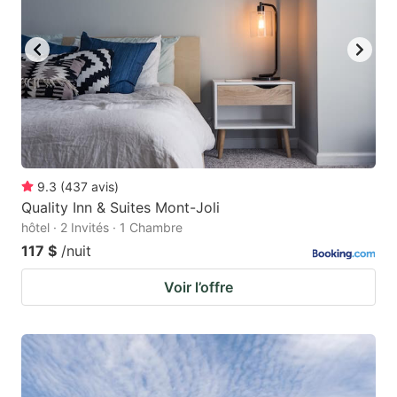
to
to
get
get
the
the
keyboard
keyboard
shortcuts
shortcuts
for
for
changing
changing
9.3
(
437
avis
)
dates.
dates.
Quality Inn & Suites Mont-Joli
hôtel · 2 Invités · 1 Chambre
117 $
/nuit
Voir l’offre