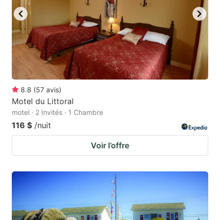
8.8
(
57
avis
)
Motel du Littoral
motel · 2 Invités · 1 Chambre
116 $
/nuit
Voir l’offre