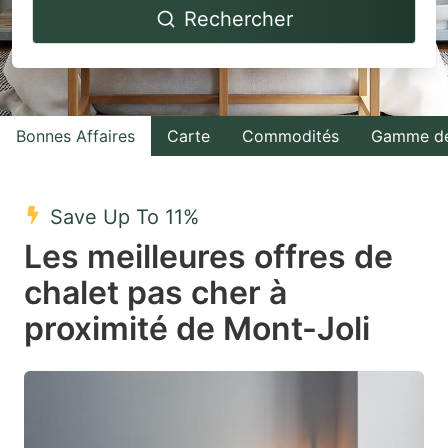
Rechercher
forward
backward
to
to
interact
interact
with
with
Bonnes Affaires
Carte
Commodités
Gamme de
the
the
calendar
calendar
and
and
Save Up To 11%
select
select
Les meilleures offres de
a
a
chalet pas cher à
date.
date.
proximité de Mont-Joli
Press
Press
the
the
question
question
mark
mark
key
key