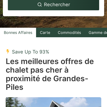
Rechercher
forward
backward
to
to
interact
interact
with
with
Bonnes Affaires
Carte
Commodités
Gamme de
the
the
calendar
calendar
and
and
Save Up To 93%
select
select
Les meilleures offres de
a
a
chalet pas cher à
date.
date.
proximité de Grandes-
Press
Press
the
the
Piles
question
question
mark
mark
key
key