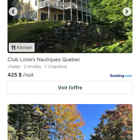
Kitchen
Club Loisirs Nautiques Quebec
chalet · 2 Invités · 1 Chambre
425 $
/nuit
Voir l’offre