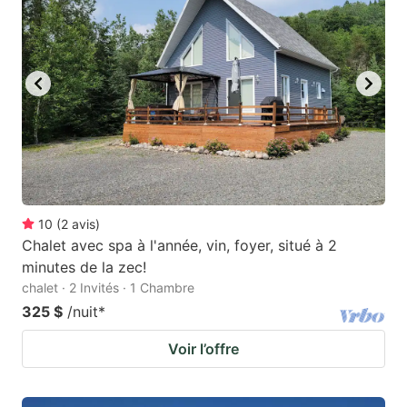
to
to
get
get
the
the
keyboard
keyboard
shortcuts
shortcuts
for
for
changing
changing
dates.
dates.
10
(
2
avis
)
Chalet avec spa à l'année, vin, foyer, situé à 2
minutes de la zec!
chalet · 2 Invités · 1 Chambre
325 $
/nuit
*
Voir l’offre