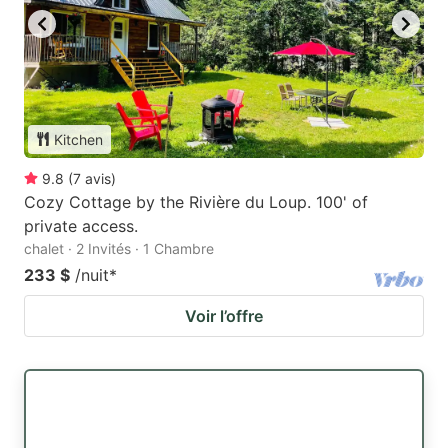
Kitchen
9.8
(
7
avis
)
Cozy Cottage by the Rivière du Loup. 100' of
private access.
chalet · 2 Invités · 1 Chambre
233 $
/nuit
*
Voir l’offre