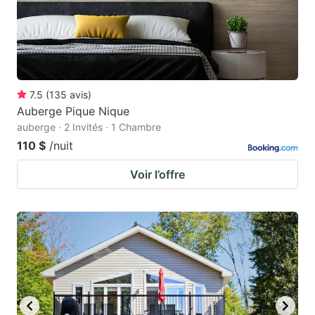
7.5
(
135
avis
)
Auberge Pique Nique
auberge · 2 Invités · 1 Chambre
110 $
/nuit
Voir l’offre