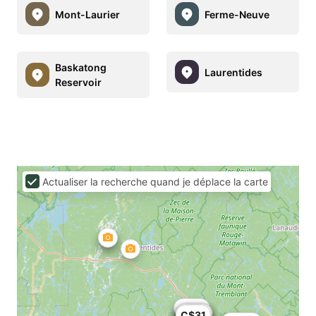
Mont-Laurier
Ferme-Neuve
Baskatong
Laurentides
Reservoir
Actualiser la recherche quand je déplace la carte
C$43
C$20
C$25
C$29
C$33
C$47
C$31