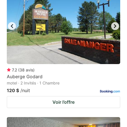
to
to
get
get
the
the
keyboard
keyboard
shortcuts
shortcuts
for
for
changing
changing
dates.
dates.
7.2
(
38
avis
)
Auberge Godard
motel · 2 Invités · 1 Chambre
120 $
/nuit
Voir l’offre