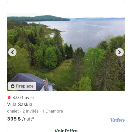
Fireplace
8.0
(
1
avis
)
Villa Saskia
chalet · 2 Invités · 1 Chambre
395 $
/nuit
*
Voir l’offre