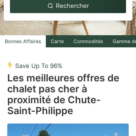
Rechercher
forward
backward
to
to
interact
interact
with
with
Bonnes Affaires
Carte
Commodités
Gamme de
the
the
calendar
calendar
and
and
Save Up To 96%
select
select
Les meilleures offres de
a
a
chalet pas cher à
date.
date.
proximité de Chute-
Press
Press
the
the
Saint-Philippe
question
question
mark
mark
key
key