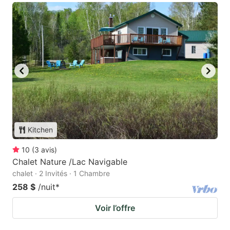
Kitchen
10
(
3
avis
)
Chalet Nature /Lac Navigable
chalet · 2 Invités · 1 Chambre
258 $
/nuit
*
Voir l’offre