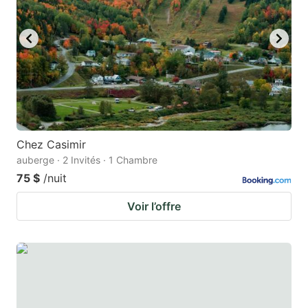
to
to
get
get
the
the
keyboard
keyboard
shortcuts
shortcuts
for
for
changing
changing
Chez Casimir
dates.
dates.
auberge · 2 Invités · 1 Chambre
75 $
/nuit
Voir l’offre