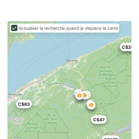
Actualiser la recherche quand je déplace la carte
C$166
C$200
C$83
C$47