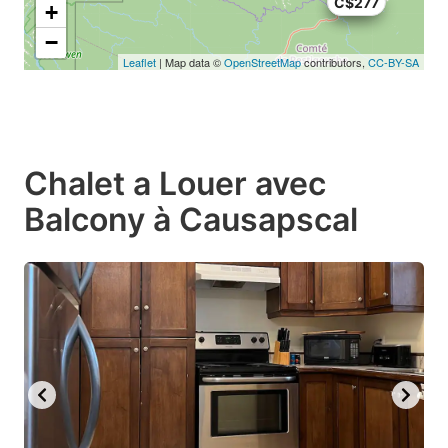
C$21
C$277
+
−
Leaflet
| Map data ©
OpenStreetMap
contributors,
CC-BY-SA
Chalet a Louer avec
Balcony à Causapscal