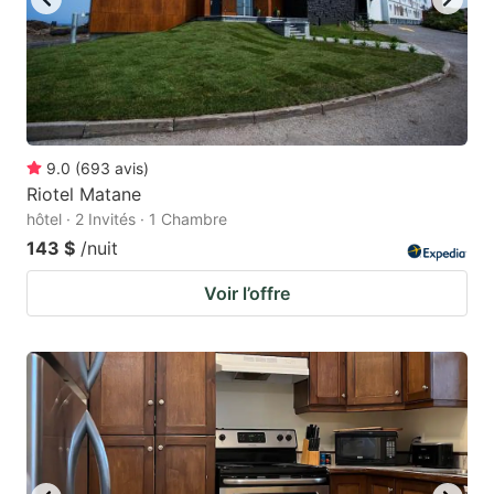
9.0
(
693
avis
)
Riotel Matane
hôtel · 2 Invités · 1 Chambre
143 $
/nuit
Voir l’offre