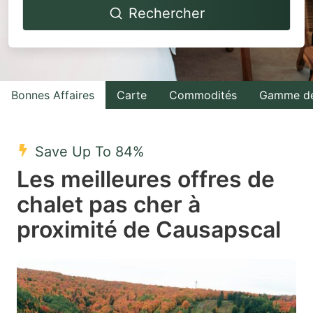
Rechercher
forward
backward
to
to
interact
interact
with
with
Bonnes Affaires
Carte
Commodités
Gamme de
the
the
calendar
calendar
and
and
Save Up To 84%
select
select
Les meilleures offres de
a
a
chalet pas cher à
date.
date.
proximité de Causapscal
Press
Press
the
the
question
question
mark
mark
key
key