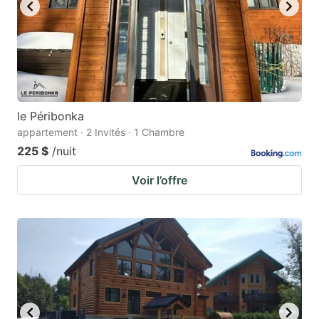
key
key
to
to
get
get
the
the
keyboard
keyboard
le Péribonka
shortcuts
shortcuts
appartement · 2 Invités · 1 Chambre
for
for
225 $
/nuit
changing
changing
Voir l’offre
dates.
dates.