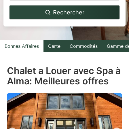
Navigate
Navigate
Rechercher
forward
backward
to
to
interact
interact
with
with
Bonnes Affaires
Carte
Commodités
Gamme de
the
the
calendar
calendar
and
and
Chalet a Louer avec Spa à
select
select
Alma: Meilleures offres
a
a
date.
date.
Press
Press
the
the
question
question
mark
mark